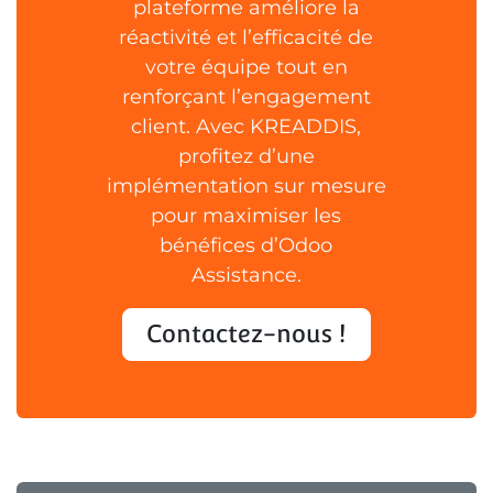
plateforme améliore la
réactivité et l’efficacité de
votre équipe tout en
renforçant l’engagement
client. Avec KREADDIS,
profitez d’une
implémentation sur mesure
pour maximiser les
bénéfices d’Odoo
Assistance.
Contactez-nous !