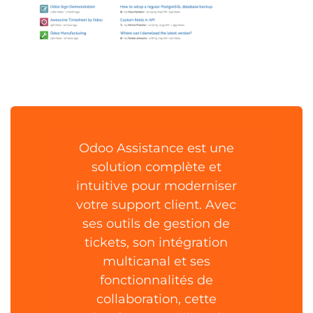
Odoo Assistance est une
solution complète et
intuitive pour moderniser
votre support client. Avec
ses outils de gestion de
tickets, son intégration
multicanal et ses
fonctionnalités de
collaboration, cette