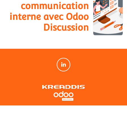
communication
interne avec Odoo
Discussion
KREADDIS, intégrateur Odoo. ERP, sites web et communication
digitale, un seul partenaire pour faire grandir votre entreprise. Basé à
Annecy et Grenoble, nous accompagnons les TPE, PME et ETI