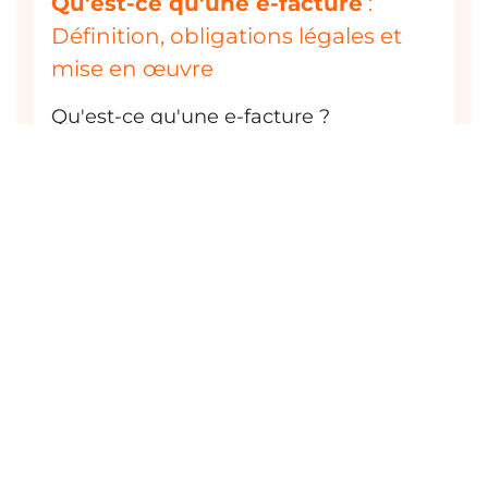
Qu'est-ce qu'une e-facture
:
Définition, obligations légales et
mise en œuvre
Qu'est-ce qu'une e-facture ?
Découvrez sa définition, les obligations
légales et sa mise en œuvre. Tout ce
que vous devez savoir !
Logiciel GPAO
: définition,
fonctionnalités clés et notre
sélection
Découvrez notre sélection des
meilleures logiciels GPAO du marché